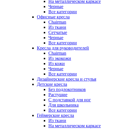
На металлическом каркасе
Черные
Все категории
Офисные кресла
Chairman
Из ткани
Сетчатые
Черные
Все категории
Кресла для руководителей
Chairman
Из экокожи
Из кожи
Черные
Все категории
Дизайнерские кресла и стулья
Детские кресла
Без подлокотников
Растущие
С подставкой для ног
Для школьника
Все категории
Геймерские кресла
Из ткани
На металлическом каркасе