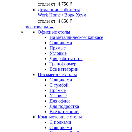
столы от:
4 750 ₽
Домашние кабинеты
Work Home
/ Ворк Хоум
столы от:
4 850 ₽
все товары →
Офисные столы
На металлическом каркасе
С ящиками
Прямые
Угловые
Для работы стоя
Трансформер
Все категории
Письменные столы
С ящиками
С тумбой
Прямые
Угловые
Для офиса
Для подростка
Все категории
Компьютерные столы
С полками
С ящиками