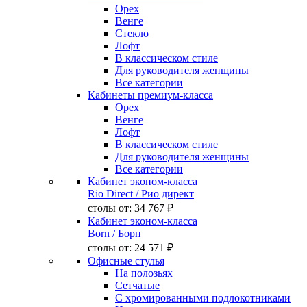
Орех
Венге
Стекло
Лофт
В классическом стиле
Для руководителя женщины
Все категории
Кабинеты премиум-класса
Орех
Венге
Лофт
В классическом стиле
Для руководителя женщины
Все категории
Кабинет эконом-класса
Rio Direct
/ Рио директ
столы от:
34 767 ₽
Кабинет эконом-класса
Born
/ Борн
столы от:
24 571 ₽
Офисные стулья
На полозьях
Сетчатые
С хромированными подлокотниками