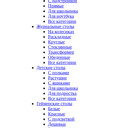
С надстройкой
Прямые
Для школьника
Для ноутбука
Все категории
Журнальные столы
На колесиках
Раскладные
Круглые
Стеклянные
Трансформер
Обеденные
Все категории
Детские столы
С полками
Растущие
С ящиками
Для школьника
Для подростка
Все категории
Геймерские столы
Белые
Красные
С подсветкой
Дешевые